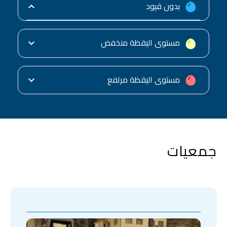
بدون قيود
اشتغال الحمامات وغسل السيارات فقط أربعة أيام
في الأسبوع مع حث أصحابها على استعمال الوسائل
الحديثة للاقتصاد في الماء
مستوى اليقظة منخفض
منع غسل وتنظيف الشوارع والساحات العمومية
والطرقات بالماء الشروب
منع ملء المسابح العمومية والخاصة أكثر من مرة
مستوى اليقظة مرتفع
في السنة
منع زراعة العشب
منع سقي المساحات الخضراء والحدائق والملاعب
الرياضية بالمياه الصالحة للشرب
جمعيات
منع حفر الآبار والاثقاب الاستكشافية والاستغلالية
بدون ترخيص
منع سحب المياه من الآبار وينابيع المياه وشبكات
المياه بدون ترخيص