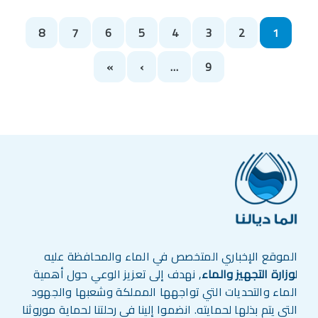
Pagination
8
7
6
5
4
3
2
1
الصفحة التالية
Last page
»
›
…
9
الموقع الإخباري المتخصص في الماء والمحافظة عليه
ل
وزارة التجهيز والماء
, نهدف إلى تعزيز الوعي حول أهمية
الماء والتحديات التي تواجهها المملكة وشعبها والجهود
التي يتم بذلها لحمايته. انضموا إلينا في رحلتنا لحماية موروثنا