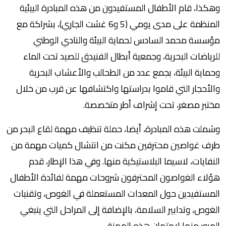
وهكذا، قام الأطفال المستفيدون من هذه المبادرة البيئية
المنظمة على مدى يومي (5 و6 غشت الجاري)، بشراكة مع
مؤسسة محمد السادس لحماية البيئة والنادي الوطني
للرياضات البحرية، وجمعية أبطال الفنيدق للصيد تحت الماء
وحماية البيئة، بجمع عدد من الطحالب والأعشاب البحرية
والأحجار التي قاموا بدراستها واكتشافها عن قرب من خلال
مختبر مصغر، تحت إشراف أطر متخصصة.
وشملت هذه المبادرة، أيضا، حملة تنظيف مهمة لقاع البحر من
طرف غواصين محترفين مكنت من انتشال كميات مهمة من
النفايات، لاسيما البلاستيكية منها. وفي هذا الإطار، قدم
هؤلاء الغواصون المحترفون شروحات مهمة لفائدة الأطفال
المستفيدين حول المعدات المستعملة في الغوص، وتقنيات
الغوص، وتدابير السلامة، بالإضافة إلى المراحل التي ينبغي
المرور منها لامتهان هذه المهنة.