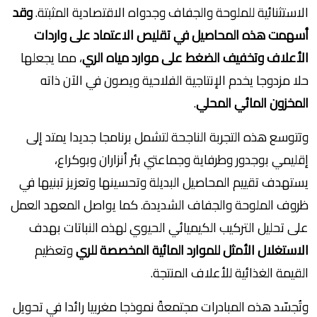
الاستثنائية للملوحة والجفاف وجدواه الاقتصادية المثبتة.
وقد
أسهمت هذه المحاصيل في تقليص الاعتماد على واردات
الأعلاف وتخفيف الضغط على موارد مياه الري
، مما يجعلها
حلا مزدوجا يخدم الإنتاجية الفلاحية ويصون في الآن ذاته
المخزون المائي
المحلي
.
وتتوسع هذه التجربة الناجحة لتشمل برنامجا جديدا يمتد إلى
إقليمي بوجدور وطرفاية وجماعتي بئر أنزاران وبوكراع،
يستهدف تقييم المحاصيل البديلة وتحسينها وتعزيز تبنيها في
ظروف الملوحة والجفاف الشديدة. كما يواصل المعهد العمل
على تحليل التركيب الكيميائي الحيوي لهذه النباتات بهدف
الاستغلال الأمثل للموارد المائية المخصصة للري
وتعظيم
القيمة الغذائية للأعلاف المنتجة.
وتُجسّد هذه المبادرات مجتمعةً نموذجا مغربيا رائدا في تحويل