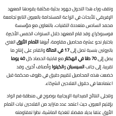
وتقف وراء هذا التحول جهود بحثية مكثفة يقودها المعهد
الإفريقي للأبحاث في الزراعة المستدامة بالعيون التابع لجامعة
محمد السادس متعددة التقنيات، بالتعاون مع مؤسسة
فوسبوكراع. وقد قام المعهد خلال السنوات الخمس الأخيرة
باختبار نحو عشرة محاصيل مقاومة، أبرزها
الثمام الأزرق
الغني
بالبروتين بنسبة تصل إلى
17 في المائة
والقادر على إنتاج ما
يصل إلى
70 طنا في الهكتار
مع قابلية الحصاد كل
40 يوما
تقريبا، إلى جانب
السيسبان
و
الكينوا
وأصناف أخرى. وقد
خضعت هذه المحاصيل لتقييم دقيق في ظروف محكمة قبل
اعتمادها في حقول الفلاحين الشركاء.
وتتجلى النتائج الميدانية الإيجابية بوضوح في منطقة فم الواد
بإقليم العيون، حيث اعتمد عدد متزايد من الفلاحين نبات الثمام
الأزرق علفا بديلا مفضلا لتغذية الماشية، نظرا لمقاومته