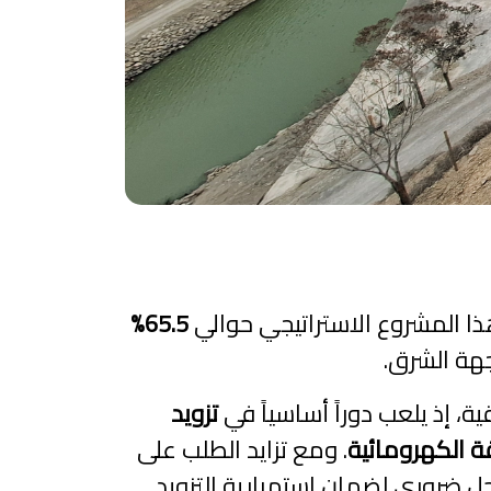
هذا المشروع الاستراتيجي حوالي
65.5%
جهة الشرق.
، إذ يلعب دوراً أساسياً في
تزويد
قة الكهرومائية
. ومع تزايد الطلب على
ل ضروري لضمان استمرارية التزويد