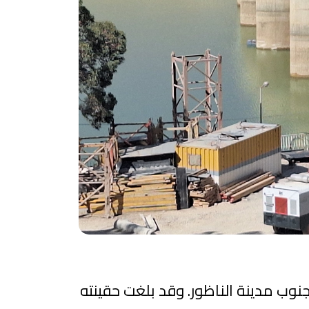
بعد حوالي 55 كيلومتراً شمال مدينة تاوريرت و65 كيلومتراً جنوب مدينة الناظور. وقد بلغت حقينته