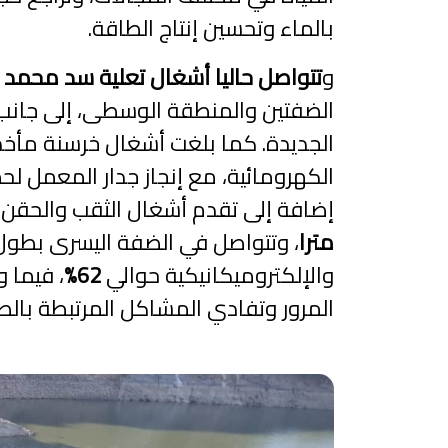
بالماء وتحسين إنتاج الطاقة.
و
تتواصل حاليا أشغال تعلية سد محم
الضفتين والمنطقة الوسطى، إلى جانب 
الجديدة. كما بلغت أشغال خرسنة مأخذ
الكهرومائية، مع إنجاز جدار المعمل لح
إضافة إلى تقدم أشغال الثقب والحقن
مترا
، وتتواصل في الضفة اليسرى بطو
والإلكتروميكانيكية حوالي
62%
، فيما وص
المرور وتفادي المشاكل المرتبطة بالط