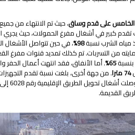
د الخامس على قدم وساق
، حيث تم الانتهاء من جمي
تقدم كبير في أشغال مفرغ الحمولات، حيث يجري ا
 مياه الشرب نسبة
98%
، في حين تتواصل الأشغال ا
مايته من التسربات. تم كذلك تمديد قنوات مفرغ القعر
 بنسبة
65%
. أما الأنفاق، فقد انتهت أعمال الحفر و
ل
74 مترا
. من جهة أخرى، بلغت نسبة تقدم التجهيزات
لت أشغال تحويل الطريق الإقليمية رقم 6028 إلى نسبة
ريق القديمة.