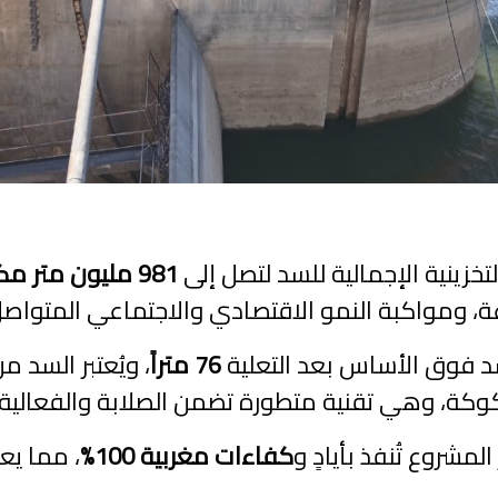
خزينية الإجمالية للسد لتصل إلى
981 مليون متر مكعب
عة، ومواكبة النمو الاقتصادي والاجتماعي المتواصل
لسد فوق الأساس بعد التعلية
76 متراً
، ويُعتبر السد 
دكوكة، وهي تقنية متطورة تضمن الصلابة والفعالي
لمشروع تُنفذ بأيادٍ و
كفاءات مغربية 100%
، مما ي