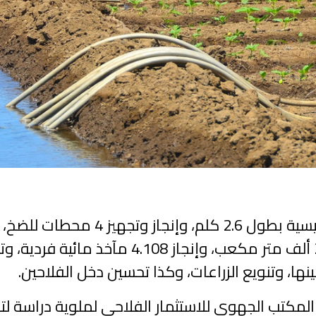
صهريجين للتخزين والموازنة بسعة 240 ألف متر 
ها، وتنويع الزراعات، وكذا تحسين دخل الفلاحين.
لمكتب الجهوي للاستثمار الفلاحي لملوية دراسة ل