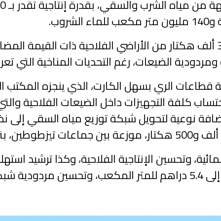
وسيمكن المشروع من سقي حوالي 30 ألف هكتار من الأراضي الفلاحية ذات ا
مردودية الضيعات، رغم التحديات المناخية التي تعر
قطاعات الري بسهل الكارت، الذي ينجزه المكتب ال
رهم، دون احتساب كلفة التجهيزات داخل الضيعات الفلاحية 
لفائدة أزيد من 3.300 فلاح، إضافة نوعية لتحويل شبكة توزيع مياه