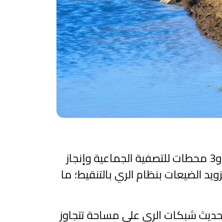
ويتضمن المشروع تهيئة وبناء قنوات رئيسية بطول 2.6 كلم، وإنجاز وتجهيز 4 محطات للضخ، و3 محطات للتصفية الجماعية وإنجاز
مكعب، وإنجاز 4.108 مآخذ مائية فردية، وتزويد الضيعات بنظام الري بالتنقيط؛ ما
تحديث شبكات الري على مساحة تتجاوز