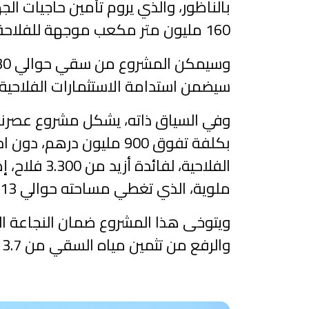
160 مليون متر مكعب موجهة للفلاحة و140 مليون متر مكعب للماء الشروب.
سيضمن استدامة الاستثمارات الفلاحية و
وفي السياق ذاته، يشكل مشروع عصرنة 
بكلفة تفوق 900 مليون د
الفلاحية، 
ملوية، الذي تغطي مساحته حوالي 13 ألف و500 هكتار، موزعة بين جماعات تيزطوطين، بني وكيل أولاد امحند وحاسي بركان.
والرفع من تثمين مياه السقي من 3.7 إلى 5.4 دراهم للمتر المكعب، وتحسين مردودية شبكة الري من 70 إلى 85 في المائة.