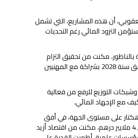
يعقوبي، أن هذه المشاريع، التي تشمل
تؤمن التزود المائي رغم التحديات
بالناظور، مكنت من تحقيق التزام
فعلي بالاكتتاب في حدود 30 مليون متر مكعب، وتستمر لتحقيق الأهداف المسطرة في أفق سنة 2028 بشراكة مع المهنيين
وشبكات التوزيع للرفع من فعالية
كيف مع الإجهاد المائي.
از برنامج التحويل إلى الري الموضعي فاقت 85 بالمائة من أصل 90 ألف هكتار على مستوى الجهة، في أفق
بلوغ 110 آلاف هكتار سنة 2030، مبرزا أن الاستثمارات المخصصة له بلغت منذ 2004 حوالي 4 ملايير درهم، مكنت من اقتصاد أزيد
مع مؤسسات علمية، أظهرت القدرة على