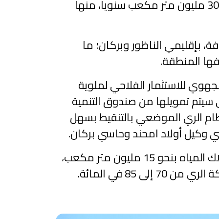
بالناظور، والذي يروم تأمين حاجيات الجهة من مياه الشرب والسقي، بقدرة إنتاجية تقدر بـ 300 مليون متر مكعب سنويا، منها
لقيمة المضافة، بإقليمي الناظور وبركان؛ ما
فها المنطقة.
جهوي للاستثمار الفلاحي لملوية
والتي سيتم تمويلها من صندوق التنمية
 السقي إلى نظام الري الموضعي بالتنقيط بسهل
ويتوخى هذا المشروع ضمان النجاعة المائية، وتحسين الإنتاجية الفلاحية، وكذا ترشيد استهلاك المياه بنحو 15 مليون متر مكعب،