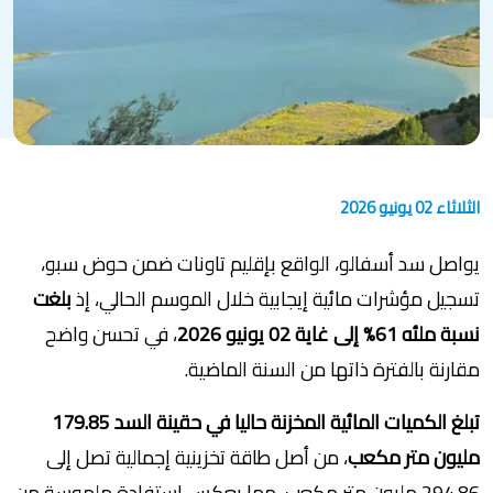
الثلاثاء 02 يونيو 2026
يواصل سد أسفالو، الواقع بإقليم تاونات ضمن حوض سبو،
تسجيل مؤشرات مائية إيجابية خلال الموسم الحالي، إذ
بلغت
نسبة ملئه 61% إلى غاية 02 يونيو 2026
، في تحسن واضح
مقارنة بالفترة ذاتها من السنة الماضية.
تبلغ الكميات المائية المخزنة حاليا في حقينة السد 179.85
مليون متر مكعب
، من أصل طاقة تخزينية إجمالية تصل إلى
294.86 مليون متر مكعب، مما يعكس استفادة ملموسة من