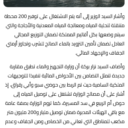
وأشار السيد الوزير إلى أنه يتم الاشتغال على توفير 200 محطة
متنقلة لتحلية المياه ومعالجة المياه المعدنية والأجاجة والتي
سيتم وضعها بكل أقاليم المملكة لضمان التوزيع المجالي
العادل لضمان تأمين التزويد بالماء الصالح للشرب وتجاوز أزمتي
الجفاف والإجهاد المائي.
وأضاف السيد نزار بركة أن وزارة التجهيز والماء تطبق مقاربة
جديدة تتمثل التضامن بين الأحواض المائية تنفيذا للتوجيهات
الملكية السامية حيث تم الربط بين حوضي سبو وأبي رقراق، إذ
أشار على أن مصالح الوزارة تشتغل على توصيل المياه إلى
حوض أم الربيع في سد المسيرة، كما تروم الوزارة بصفة عامة
مع باقي الهيئات المدبرة ضمان توصيل مليار و200 مليون متر
مكعب للمناطق التي تعاني من الخصاص ومن الجفاف وعدم