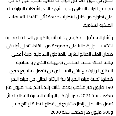
تتمثل في كون 53% من الواردات المائية مركزة على 7% من
مجموع التراب الوطني وهو الشيء الذي اشتغلت الوزارة حاليا
على تجاوزه من خلال ابتكارات جديدة تأتي تنفيذا للتعليمات
الملكية السامية.
وأشار المسؤول الحكومي ذاته أنه ولتكريس العدالة المجالية،
اشتغلت الوزارة حاليا على مجموعة من النقاط، تتجلى أولا في
ضمان الماء الصالح للشرب بالمناطق الساحلية، حيث أعطى
جلالة الملك محمد السادس توجيهاته الكبرى والسامية
لتنطلق الوزارة مع باقي المتدخلين في تفعيل مشاريع كبرى
ضمنها تحلية مياه البحر، إذ بلغ الإنتاج الحالي من مياه البحر
190 مليون متر مكعب بعدما كانت بلادنا تنتج 140 مليون متر
مكعب سنة 2021، مبرزا أن كل الهيئات المدبرة للقطاع المائي
تعمل حاليا على إنجاز مشاريع في قطاع التحلية لإنتاج مليار
و500 مليون متر مكعب سنة 2030.