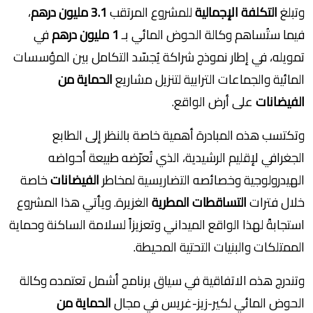
وتبلغ
التكلفة الإجمالية
للمشروع المرتقب
3.1 مليون درهم
،
فيما ستُساهم وكالة الحوض المائي بـ
1
مليون درهم
في
تمويله، في إطار نموذج شراكة يُجسّد التكامل بين المؤسسات
المائية والجماعات الترابية لتنزيل مشاريع
الحماية من
الفيضانات
على أرض الواقع.
وتكتسب هذه المبادرة أهمية خاصة بالنظر إلى الطابع
الجغرافي لإقليم الرشيدية، الذي تُعرّضه طبيعة أحواضه
الهيدرولوجية وخصائصه التضاريسية لمخاطر
الفيضانات
خاصة
خلال فترات
التساقطات المطرية
الغزيرة. ويأتي هذا المشروع
استجابةً لهذا الواقع الميداني وتعزيزاً لسلامة الساكنة وحماية
الممتلكات والبنيات التحتية المحيطة.
وتندرج هذه الاتفاقية في سياق برنامج أشمل تعتمده وكالة
الحوض المائي لكير-زيز-غريس في مجال
الحماية من