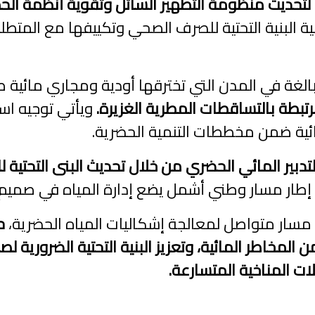
لتحديث منظومة التطهير السائل وتقوية أنظمة الح
البنية التحتية للصرف الصحي وتكييفها مع المتطلبا
لغة في المدن التي تخترقها أودية ومجاري مائية طب
بطة بالتساقطات المطرية الغزيرة.
مائية ضمن مخططات التنمية الحضرية.
ير المائي الحضري من خلال تحديث البنى التحتية لل
ار مسار وطني أشمل يضع إدارة المياه في صميم ال
سار متواصل لمعالجة إشكاليات المياه الحضرية،
ح
ن المخاطر المائية، وتعزيز البنية التحتية الضروري
ت المناخية المتسارعة.