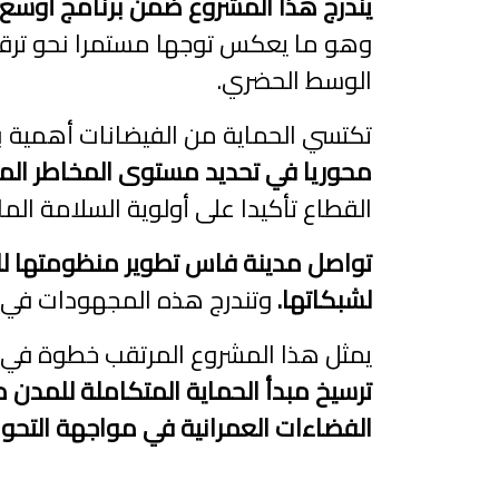
يندرج هذا المشروع ضمن برنامج أوسع 
وهو ما يعكس توجها مستمرا نحو ترقية 
الوسط الحضري.
تكتسي الحماية من الفيضانات أهمية با
محوريا في تحديد مستوى المخاطر المرت
القطاع تأكيدا على أولوية السلامة ال
تواصل مدينة فاس تطوير منظومتها للتدب
لشبكاتها.
وتندرج هذه المجهودات في إط
يمثل هذا المشروع المرتقب خطوة في م
ترسيخ مبدأ الحماية المتكاملة للمدن م
الفضاءات العمرانية في مواجهة التحولا