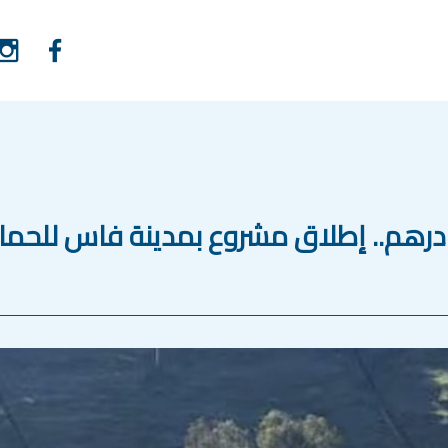
ي يناهز 14.4 مليون درهم.. إطلاق مشروع بمدينة فاس