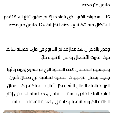
مليون متر مكعب.
16.
سد رباط الخير
، الذي يتواجد بإقليم صفرو، تبلغ نسبة تقدم
الاشغال فيه 2%، تبلغ سعته التخزينية 124 مليون متر مكعب.
وجدير بالذكر أن
سد مداز
قد تم الشروع في ملء حقينته سابقا،
حيث اقتربت الأشغال به من الانتهاء كليّاً.
وسيسهم استكمال هذه السدود التي تم تسريع وتيرة بنائها
جميعا بفضل التوجيهات الملكية السامية، في ضمان تأمين
التزويد بالماء الصالح للشرب بكل أقاليم المملكة، وكذا ضمان
تواجد الماء الخاص بالسقي الفلاحي، كما ستساهم في إنتاج
الطاقة الكهرومائية، بالإضافة إلى تغذية الفرشات المائية.